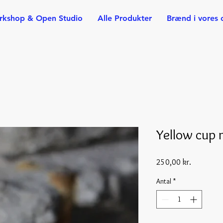
rkshop & Open Studio
Alle Produkter
Brænd i vores 
Yellow cup 
Pris
250,00 kr.
Antal
*