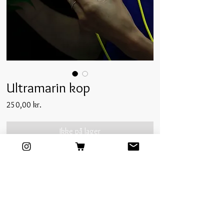
Ultramarin kop
Pris
250,00 kr.
Ikke på lager
Stentøjs kop i ultramarin.